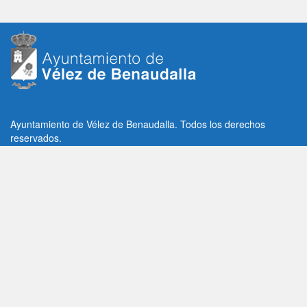
Ayuntamiento de Vélez de Benaudalla. Todos los derechos
reservados.
Plaza de la Constitución, 1, C.P: 18670
Vélez de Benaudalla, Granada (España)
Tlf: +34 958 65 80 11 / +34 958 65 82 36
Fax: +34 958 62 21 26
Email de contacto: contacto@velezdebenaudalla.es
Aviso legal
|
Política de Privacidad
|
Política de cookies
Utilizamos cookies de terceros, analíticas y funcionales.