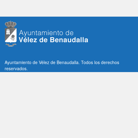
Ayuntamiento de Vélez de Benaudalla. Todos los derechos
reservados.
Plaza de la Constitución, 1, C.P: 18670
Vélez de Benaudalla, Granada (España)
Tlf: +34 958 65 80 11 / +34 958 65 82 36
Fax: +34 958 62 21 26
Email de contacto: contacto@velezdebenaudalla.es
Aviso legal
|
Política de Privacidad
|
Política de cookies
Utilizamos cookies de terceros, analíticas y funcionales.