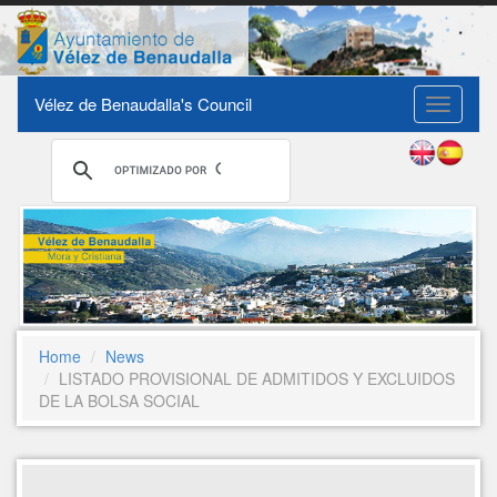
Vélez de Benaudalla's Council
Toggle
navigati
Home
News
LISTADO PROVISIONAL DE ADMITIDOS Y EXCLUIDOS
DE LA BOLSA SOCIAL