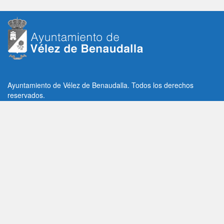
Ayuntamiento de Vélez de Benaudalla. Todos los derechos
reservados.
Plaza de la Constitución, 1, C.P: 18670
Vélez de Benaudalla, Granada (España)
Tlf: +34 958 65 80 11 / +34 958 65 82 36
Fax: +34 958 62 21 26
Email de contacto: contacto@velezdebenaudalla.es
Aviso legal
|
Política de Privacidad
|
Política de cookies
Utilizamos cookies de terceros, analíticas y funcionales.
Puedes aceptar todas las cookies pulsando el botón "Aceptar" o