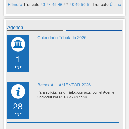
Primero
Truncate
43
44
45
46
47
48
49
50
51
Truncate
Último
Agenda
Calendario Tributario 2026
1
ENE
Becas AULAMENTOR 2026
Para solicitarlas o + info., contactar con el Agente
Sociocultural en el 647 637 528
28
ENE