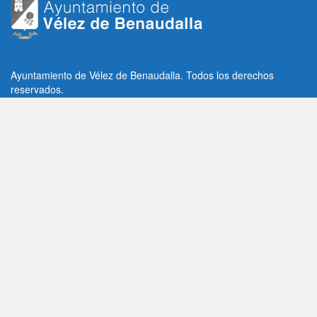
Ayuntamiento de Vélez de Benaudalla. Todos los derechos
reservados.
Plaza de la Constitución, 1, C.P: 18670
Vélez de Benaudalla, Granada (España)
Tlf: +34 958 65 80 11 / +34 958 65 82 36
Fax: +34 958 62 21 26
Email de contacto: contacto@velezdebenaudalla.es
Aviso legal
|
Política de Privacidad
|
Política de cookies
Utilizamos cookies de terceros, analíticas y funcionales.
Puedes aceptar todas las cookies pulsando el botón "Aceptar" o
saber más sobre ellas
AQUI
Aceptar