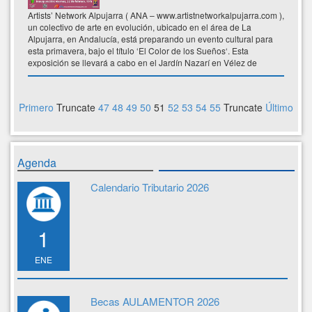
Artists’ Network Alpujarra ( ANA – www.artistnetworkalpujarra.com ),
un colectivo de arte en evolución, ubicado en el área de La
Alpujarra, en Andalucía, está preparando un evento cultural para
esta primavera, bajo el título ‘El Color de los Sueños‘. Esta
exposición se llevará a cabo en el Jardín Nazarí en Vélez de
Benaudalla,
del 22 de febrero al 24 de marzo de 2019.
En la
inauguración, viernes 22 de febrero, habrá música, bebidas y
mucho arte.
Primero
Truncate
47
48
49
50
51
52
53
54
55
Truncate
Último
Agenda
Calendario Tributario 2026
1
ENE
Becas AULAMENTOR 2026