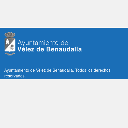
Ayuntamiento de Vélez de Benaudalla. Todos los derechos
reservados.
Plaza de la Constitución, 1, C.P: 18670
Vélez de Benaudalla, Granada (España)
Tlf: +34 958 65 80 11 / +34 958 65 82 36
Fax: +34 958 62 21 26
Email de contacto: contacto@velezdebenaudalla.es
Aviso legal
|
Política de Privacidad
|
Política de cookies