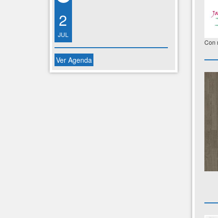
2
JUL
Con m
Ver Agenda