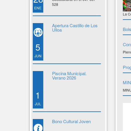
528
ENE
La Co
Apertura Castillo de Los
Bols
Ulloa
5
Conv
Plen
JUN
Pro
Piscina Municipal.
Verano 2026
MIN
MINU
1
JUL
Bono Cultural Joven