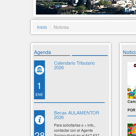
Inicio
Noticias
Agenda
Notici
Calendario Tributario
2026
1
ENE
Camp
POR 
Becas AULAMENTOR
2026
Para solicitarlas o + info.,
contactar con el Agente
28
Sociocultural en el 647 637