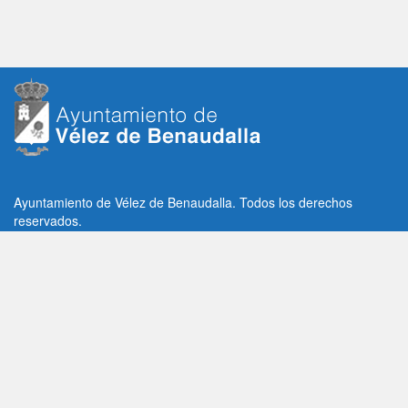
Ayuntamiento de Vélez de Benaudalla. Todos los derechos
reservados.
Plaza de la Constitución, 1, C.P: 18670
Vélez de Benaudalla, Granada (España)
Tlf: +34 958 65 80 11 / +34 958 65 82 36
Fax: +34 958 62 21 26
Email de contacto: contacto@velezdebenaudalla.es
Aviso legal
|
Política de Privacidad
|
Política de cookies