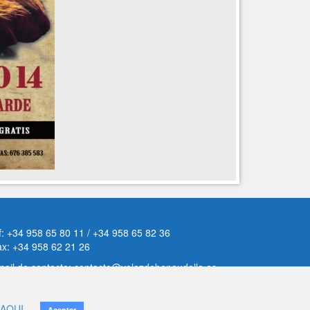
f: +34 958 65 80 11 / +34 958 65 82 36
ax: +34 958 62 21 26
ail de contacto: contacto@velezdebenaudalla.es
iso legal
|
Política de Privacidad
|
Política de cookies
AQUI
Aceptar