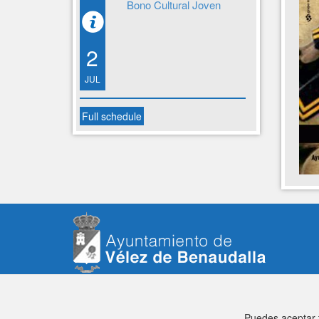
Bono Cultural Joven
2
JUL
Full schedule
Puedes aceptar t