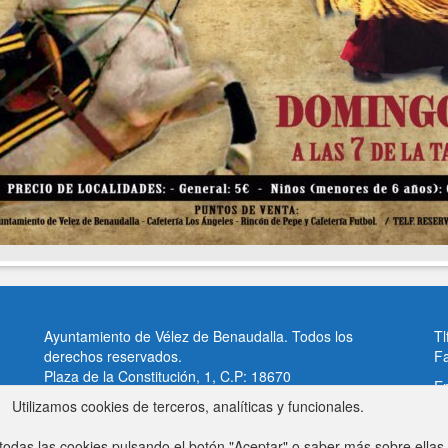
Ayuntamiento de Vélez de Benaudalla. Todos los
Tl
derechos reservados.
F
Plaza de la Constitución, 1, C.P: 18670
Em
Vélez de Benaudalla, Granada (España)
Utilizamos cookies de terceros, analíticas y funcionales.
Av
odas las cookies pulsando el botón "Aceptar" o saber más sobre ellas