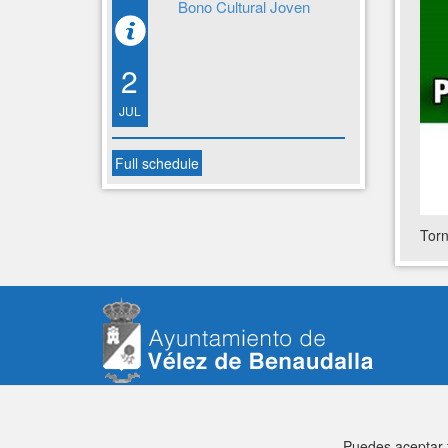
Bono Cultural Joven
2
JUL
Full schedule
Torn
Puedes aceptar t