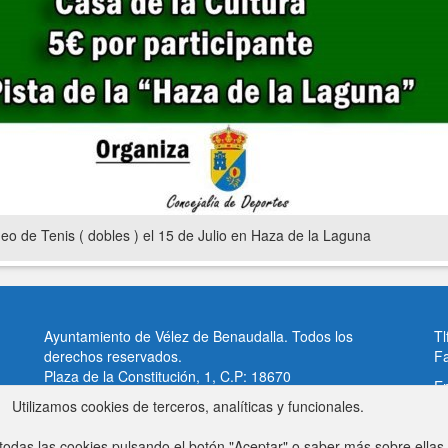
eo de Tenis ( dobles ) el 15 de Julio en Haza de la Laguna
Ayuntamiento de Vélez de Benaudalla. Todos los
Tl
derechos reservados.
F
Plaza de la Constitución, 1, C.P: 18670
Em
Vélez de Benaudalla, Granada (España)
Utilizamos cookies de terceros, analíticas y funcionales.
Av
odas las cookies pulsando el botón "Aceptar" o saber más sobre ellas