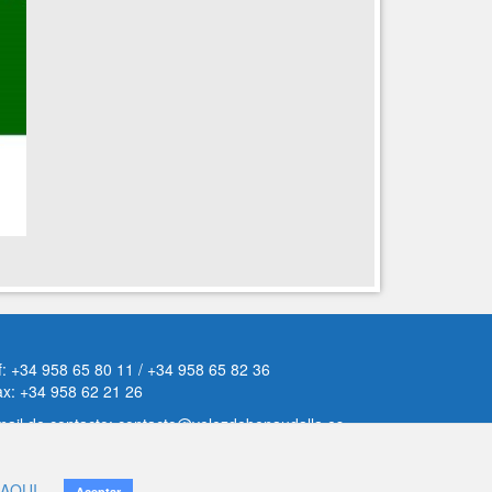
f: +34 958 65 80 11 / +34 958 65 82 36
ax: +34 958 62 21 26
ail de contacto: contacto@velezdebenaudalla.es
iso legal
|
Política de Privacidad
|
Política de cookies
AQUI
Aceptar