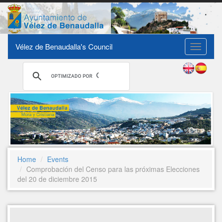
Vélez de Benaudalla's Council
Toggle
navigati
Home
Events
Comprobación del Censo para las próximas Elecciones
del 20 de diciembre 2015