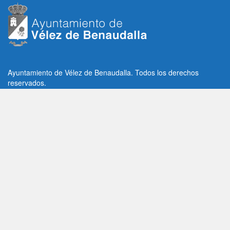
Ayuntamiento de Vélez de Benaudalla. Todos los derechos
reservados.
Plaza de la Constitución, 1, C.P: 18670
Vélez de Benaudalla, Granada (España)
Tlf: +34 958 65 80 11 / +34 958 65 82 36
Fax: +34 958 62 21 26
Email de contacto: contacto@velezdebenaudalla.es
Aviso legal
|
Política de Privacidad
|
Política de cookies
Utilizamos cookies de terceros, analíticas y funcionales.
Puedes aceptar todas las cookies pulsando el botón "Aceptar" o
saber más sobre ellas
AQUI