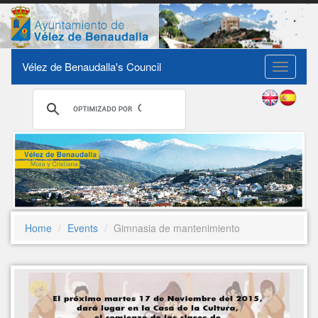
Vélez de Benaudalla's Council
Toggle
navigati
Home
Events
Gimnasia de mantenimiento