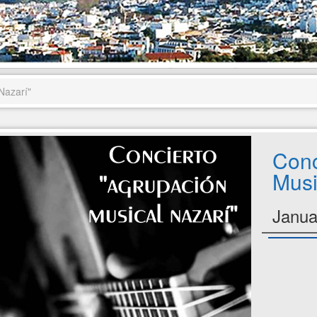
Nazarí"
Conc
Musi
Janua