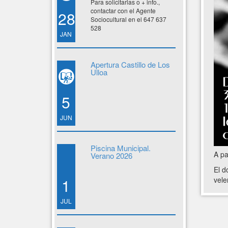
Para solicitarlas o + info.,
contactar con el Agente
28
Sociocultural en el 647 637
528
JAN
Apertura Castillo de Los
Ulloa
5
JUN
Piscina Municipal.
A pa
Verano 2026
El d
vele
1
JUL