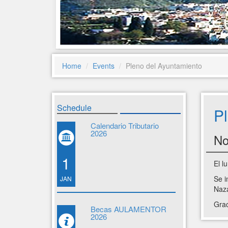
Home
Events
Pleno del Ayuntamiento
Schedule
P
Calendario Tributario
2026
No
1
El l
Se i
JAN
Naza
Grac
Becas AULAMENTOR
2026