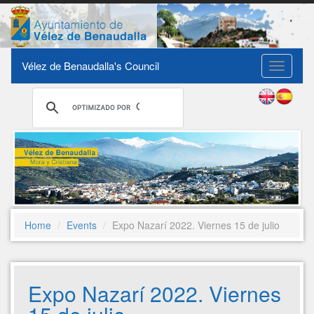
Vélez de Benaudalla's Council
Toggle
navigati
Home
Events
Expo Nazarí 2022. Viernes 15 de julio
Expo Nazarí 2022. Viernes