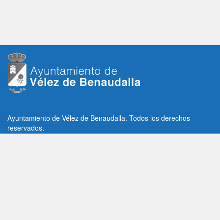
Ayuntamiento de Vélez de Benaudalla. Todos los derechos
reservados.
Plaza de la Constitución, 1, C.P: 18670
Vélez de Benaudalla, Granada (España)
Tlf: +34 958 65 80 11 / +34 958 65 82 36
Fax: +34 958 62 21 26
Email de contacto: contacto@velezdebenaudalla.es
Aviso legal
|
Política de Privacidad
|
Política de cookies