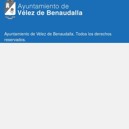
Ayuntamiento de Vélez de Benaudalla. Todos los derechos
reservados.
Plaza de la Constitución, 1, C.P: 18670
Vélez de Benaudalla, Granada (España)
Tlf: +34 958 65 80 11 / +34 958 65 82 36
Fax: +34 958 62 21 26
Email de contacto: contacto@velezdebenaudalla.es
Aviso legal
|
Política de Privacidad
|
Política de cookies
Utilizamos cookies de terceros, analíticas y funcionales.
Puedes aceptar todas las cookies pulsando el botón "Aceptar" o
saber más sobre ellas
AQUI