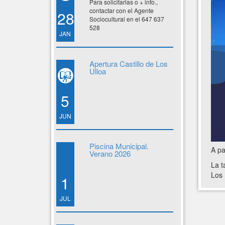
Para solicitarlas o + info.,
contactar con el Agente
28
Sociocultural en el 647 637
528
JAN
Apertura Castillo de Los
Ulloa
5
JUN
Piscina Municipal.
A pa
Verano 2026
La t
Los 
1
JUL