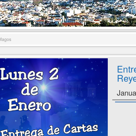
 Magos
Entr
Rey
Janua