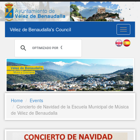
Vélez de Benaudalla's Council
Toggle
navigati
Home
Events
Concierto de Navidad de la Escuela Municipal de Música
de Vélez de Benaudalla