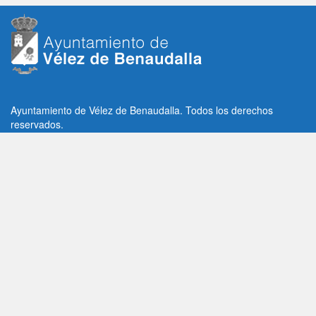
Ayuntamiento de Vélez de Benaudalla. Todos los derechos
reservados.
Plaza de la Constitución, 1, C.P: 18670
Vélez de Benaudalla, Granada (España)
Tlf: +34 958 65 80 11 / +34 958 65 82 36
Fax: +34 958 62 21 26
Email de contacto: contacto@velezdebenaudalla.es
Aviso legal
|
Política de Privacidad
|
Política de cookies
Utilizamos cookies de terceros, analíticas y funcionales.
Puedes aceptar todas las cookies pulsando el botón "Aceptar" o