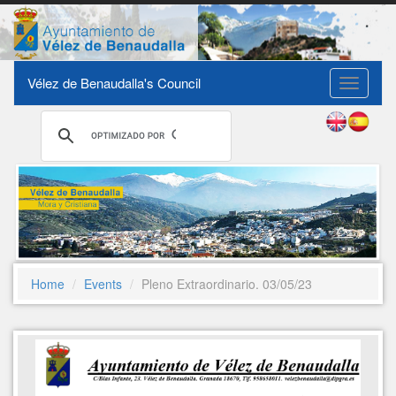
Vélez de Benaudalla's Council
Toggle
navigati
Home
Events
Pleno Extraordinario. 03/05/23