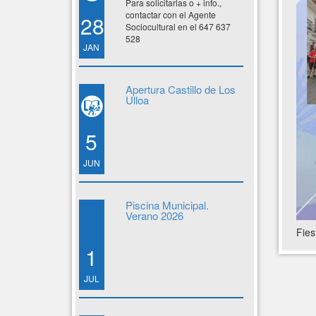
Para solicitarlas o + info.,
contactar con el Agente
28
Sociocultural en el 647 637
528
JAN
Apertura Castillo de Los
Ulloa
5
JUN
Piscina Municipal.
Verano 2026
Fies
1
JUL