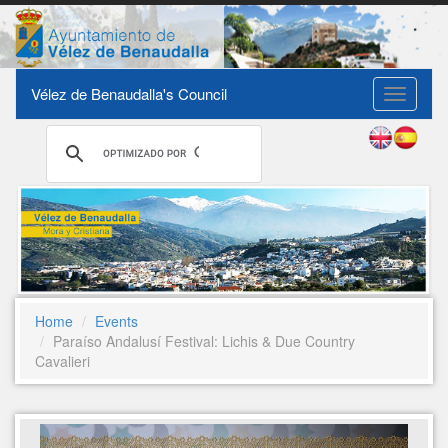
Vélez de Benaudalla's Council
Toggle
navigati
Home
Events
Paraíso Andalusí Festival: Lichis & Due Country
Cavalieri