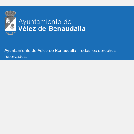
Ayuntamiento de Vélez de Benaudalla. Todos los derechos
reservados.
Plaza de la Constitución, 1, C.P: 18670
Vélez de Benaudalla, Granada (España)
Tlf: +34 958 65 80 11 / +34 958 65 82 36
Fax: +34 958 62 21 26
Email de contacto: contacto@velezdebenaudalla.es
Aviso legal
|
Política de Privacidad
|
Política de cookies
Utilizamos cookies de terceros, analíticas y funcionales.
Puedes aceptar todas las cookies pulsando el botón "Aceptar" o