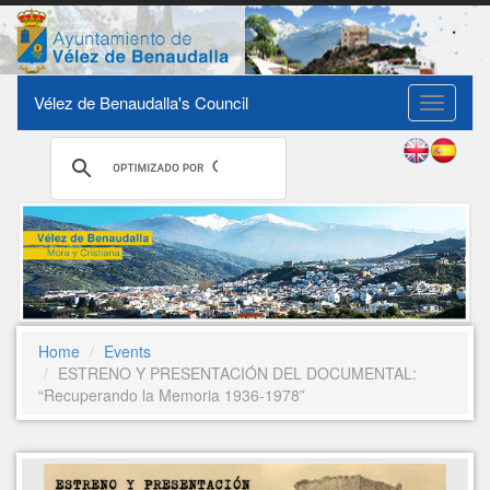
Vélez de Benaudalla's Council
Toggle
navigati
Home
Events
ESTRENO Y PRESENTACIÓN DEL DOCUMENTAL:
“Recuperando la Memoria 1936-1978”