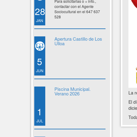
Para solicitarlas o + info.,
contactar con el Agente
28
Sociocultural en el 647 637
528
JAN
Apertura Castillo de Los
Ulloa
5
JUN
Piscina Municipal.
La r
Verano 2026
El d
dici
1
Toda
JUL