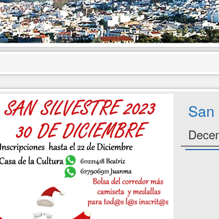
San 
Decem