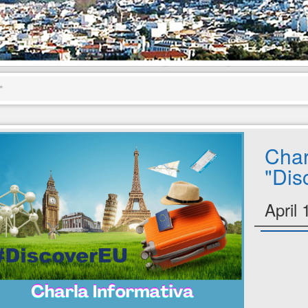
"
Char
"Dis
April 