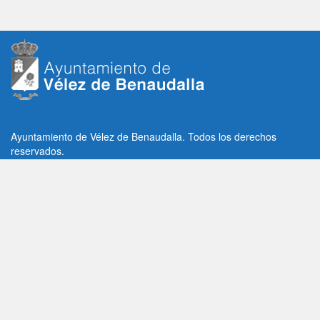
Ayuntamiento de Vélez de Benaudalla. Todos los derechos
reservados.
Plaza de la Constitución, 1, C.P: 18670
Vélez de Benaudalla, Granada (España)
Tlf: +34 958 65 80 11 / +34 958 65 82 36
Fax: +34 958 62 21 26
Email de contacto: contacto@velezdebenaudalla.es
Aviso legal
|
Política de Privacidad
|
Política de cookies
Utilizamos cookies de terceros, analíticas y funcionales.