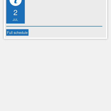
2
JUL
Full schedule