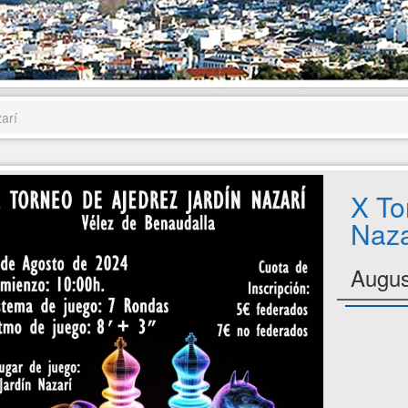
arí
X To
Naza
Augus