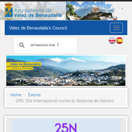
Vélez de Benaudalla's Council
Toggle
navigati
Home
Events
25N. Día Internacional contra la Violencia de Género