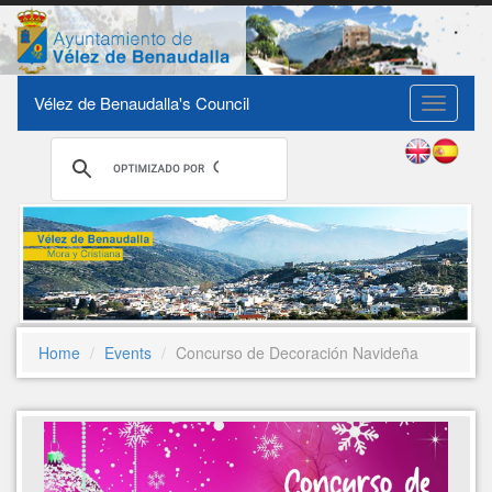
Vélez de Benaudalla's Council
Toggle
navigati
Home
Events
Concurso de Decoración Navideña