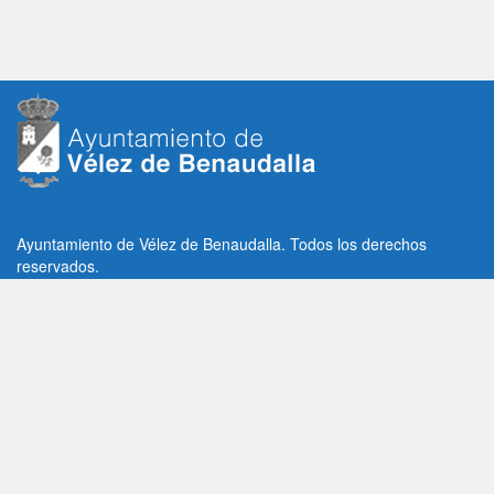
Ayuntamiento de Vélez de Benaudalla. Todos los derechos
reservados.
Plaza de la Constitución, 1, C.P: 18670
Vélez de Benaudalla, Granada (España)
Tlf: +34 958 65 80 11 / +34 958 65 82 36
Fax: +34 958 62 21 26
Email de contacto: contacto@velezdebenaudalla.es
Aviso legal
|
Política de Privacidad
|
Política de cookies