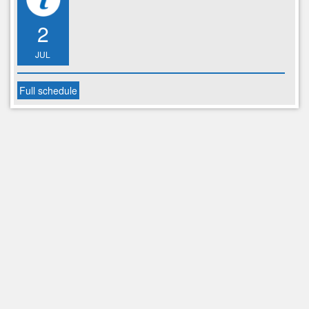
2
JUL
Full schedule