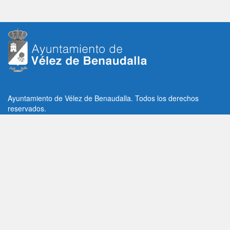
Ayuntamiento de Vélez de Benaudalla. Todos los derechos
reservados.
Plaza de la Constitución, 1, C.P: 18670
Vélez de Benaudalla, Granada (España)
Tlf: +34 958 65 80 11 / +34 958 65 82 36
Fax: +34 958 62 21 26
Email de contacto: contacto@velezdebenaudalla.es
Aviso legal
|
Política de Privacidad
|
Política de cookies
Utilizamos cookies de terceros, analíticas y funcionales.