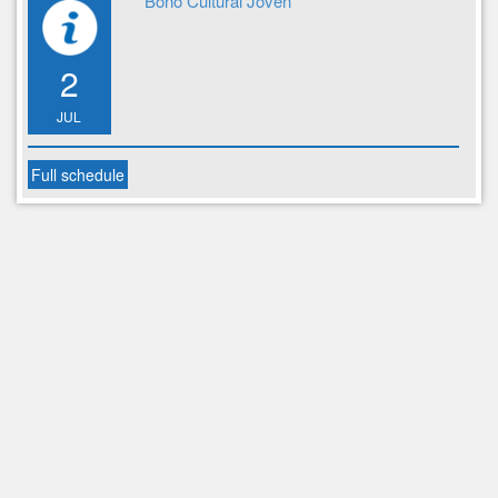
Bono Cultural Joven
2
JUL
Full schedule