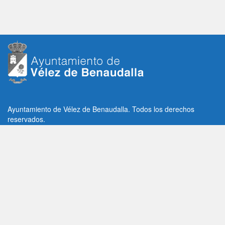
Ayuntamiento de Vélez de Benaudalla. Todos los derechos
reservados.
Plaza de la Constitución, 1, C.P: 18670
Vélez de Benaudalla, Granada (España)
Tlf: +34 958 65 80 11 / +34 958 65 82 36
Fax: +34 958 62 21 26
Email de contacto: contacto@velezdebenaudalla.es
Aviso legal
|
Política de Privacidad
|
Política de cookies