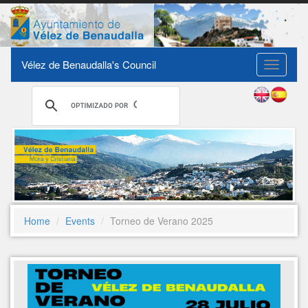
Vélez de Benaudalla's Council
Toggle
navigati
Home
Events
Torneo de Verano 2025