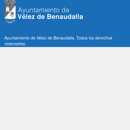
Ayuntamiento de Vélez de Benaudalla. Todos los derechos
reservados.
Plaza de la Constitución, 1, C.P: 18670
Vélez de Benaudalla, Granada (España)
Tlf: +34 958 65 80 11 / +34 958 65 82 36
Fax: +34 958 62 21 26
Email de contacto: contacto@velezdebenaudalla.es
Aviso legal
|
Política de Privacidad
|
Política de cookies
Utilizamos cookies de terceros, analíticas y funcionales.
Puedes aceptar todas las cookies pulsando el botón "Aceptar" o
saber más sobre ellas
AQUI