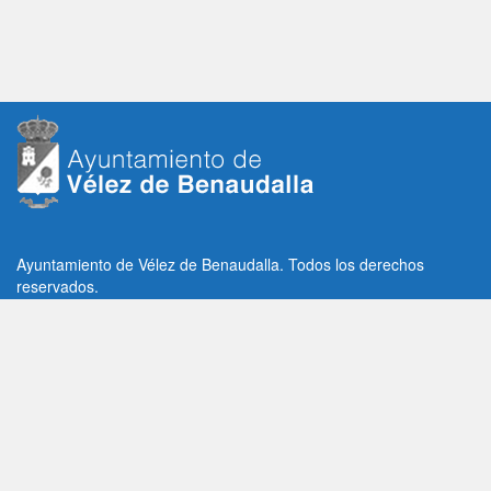
Ayuntamiento de Vélez de Benaudalla. Todos los derechos
reservados.
Plaza de la Constitución, 1, C.P: 18670
Vélez de Benaudalla, Granada (España)
Tlf: +34 958 65 80 11 / +34 958 65 82 36
Fax: +34 958 62 21 26
Email de contacto: contacto@velezdebenaudalla.es
Aviso legal
|
Política de Privacidad
|
Política de cookies