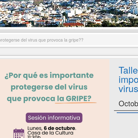
protegerse del virus que provoca la gripe??
Tall
impo
viru
Octob