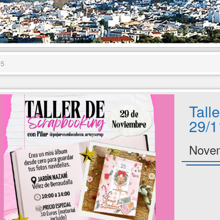
25
Tall
29/1
Novem