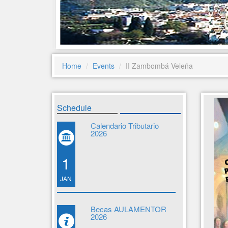
Home
Events
II Zambombá Veleña
Schedule
Calendario Tributario
2026
1
JAN
Becas AULAMENTOR
2026