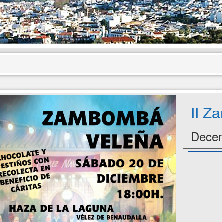
II Z
Decem