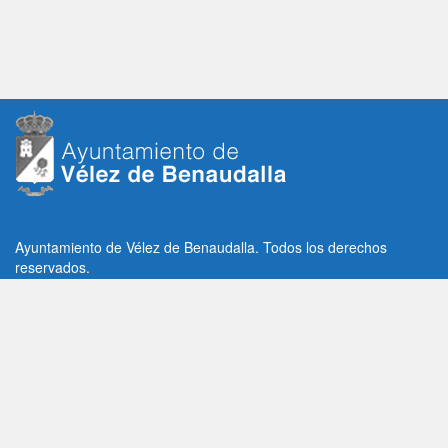
Ayuntamiento de Vélez de Benaudalla. Todos los derechos
reservados.
Plaza de la Constitución, 1, C.P: 18670
Vélez de Benaudalla, Granada (España)
Tlf: +34 958 65 80 11 / +34 958 65 82 36
Fax: +34 958 62 21 26
Email de contacto: contacto@velezdebenaudalla.es
Aviso legal
|
Política de Privacidad
|
Política de cookies