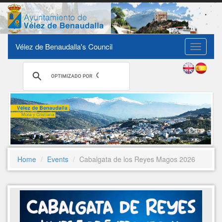
Vélez de Benaudalla's Council
Toggle
navigati
Home
Events
Cabalgata de los Reyes Magos 2026