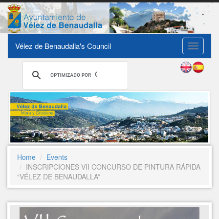
Vélez de Benaudalla's Council
Toggle
navigati
Home
Events
INSCRIPCIONES VII CONCURSO DE PINTURA RÁPIDA
“VÉLEZ DE BENAUDALLA”