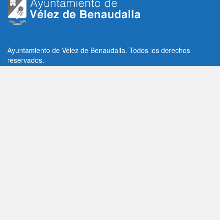
Ayuntamiento de Vélez de Benaudalla. Todos los derechos
reservados.
Plaza de la Constitución, 1, C.P: 18670
Vélez de Benaudalla, Granada (España)
Tlf: +34 958 65 80 11 / +34 958 65 82 36
Fax: +34 958 62 21 26
Email de contacto: contacto@velezdebenaudalla.es
Aviso legal
|
Política de Privacidad
|
Política de cookies
Utilizamos cookies de terceros, analíticas y funcionales.
Puedes aceptar todas las cookies pulsando el botón "Aceptar" o
saber más sobre ellas
AQUI
Aceptar