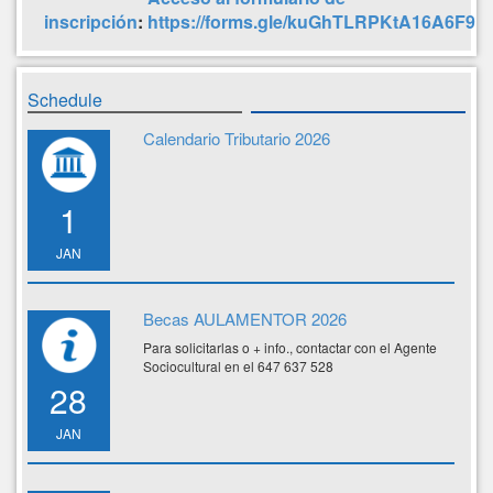
inscripción
:
https://forms.gle/kuGhTLRPKtA16A6F9
Schedule
Calendario Tributario 2026
1
JAN
Becas AULAMENTOR 2026
Para solicitarlas o + info., contactar con el Agente
Sociocultural en el 647 637 528
28
JAN