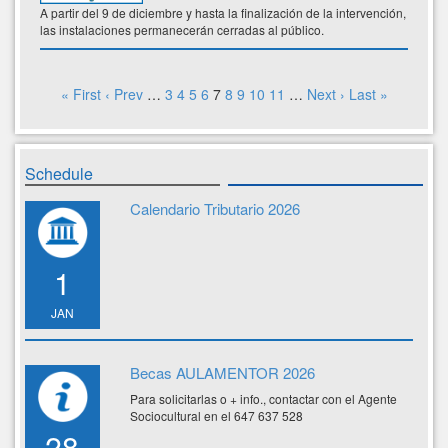
A partir del 9 de diciembre y hasta la finalización de la intervención,
las instalaciones permanecerán cerradas al público.
« First
‹ Prev
…
3
4
5
6
7
8
9
10
11
…
Next ›
Last »
Schedule
Calendario Tributario 2026
1
JAN
Becas AULAMENTOR 2026
Para solicitarlas o + info., contactar con el Agente
Sociocultural en el 647 637 528
28