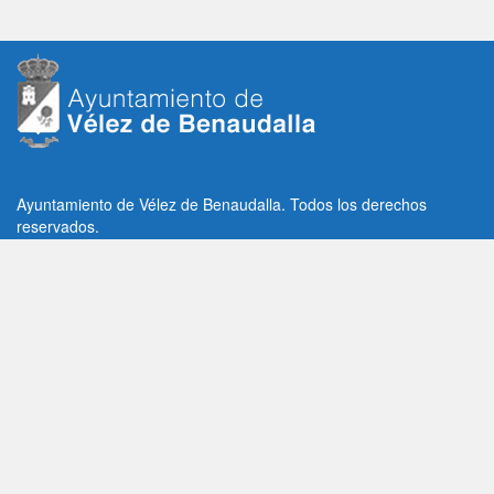
Ayuntamiento de Vélez de Benaudalla. Todos los derechos
reservados.
Plaza de la Constitución, 1, C.P: 18670
Vélez de Benaudalla, Granada (España)
Tlf: +34 958 65 80 11 / +34 958 65 82 36
Fax: +34 958 62 21 26
Email de contacto: contacto@velezdebenaudalla.es
Aviso legal
|
Política de Privacidad
|
Política de cookies
Utilizamos cookies de terceros, analíticas y funcionales.