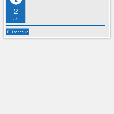
2
JUL
Full schedule