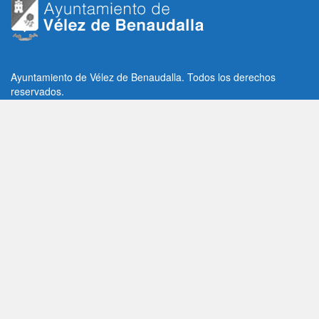
Ayuntamiento de Vélez de Benaudalla. Todos los derechos
reservados.
Plaza de la Constitución, 1, C.P: 18670
Vélez de Benaudalla, Granada (España)
Tlf: +34 958 65 80 11 / +34 958 65 82 36
Fax: +34 958 62 21 26
Email de contacto: contacto@velezdebenaudalla.es
Aviso legal
|
Política de Privacidad
|
Política de cookies
Utilizamos cookies de terceros, analíticas y funcionales.
Puedes aceptar todas las cookies pulsando el botón "Aceptar" o
saber más sobre ellas
AQUI
Aceptar