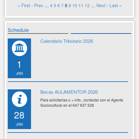
« First
‹ Prev
…
4
5
6
7
8
9
10
11
12
…
Next ›
Last »
Schedule
Calendario Tributario 2026
1
JAN
Becas AULAMENTOR 2026
Para solicitarlas o + info., contactar con el Agente
Sociocultural en el 647 637 528
28
JAN