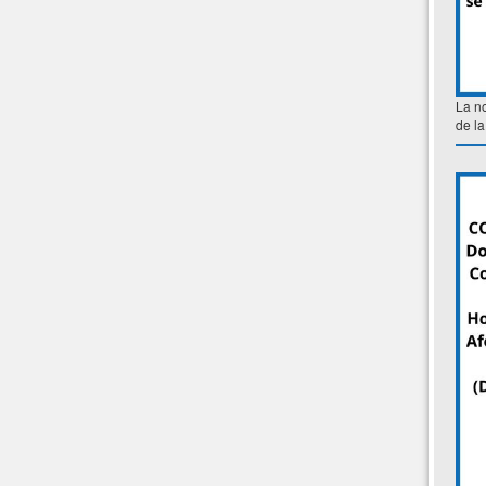
La no
de la