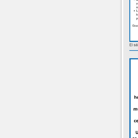
El sá