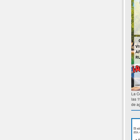
La C
las 1
de ag