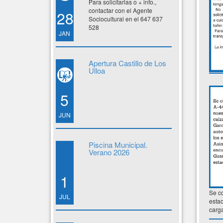
Para solicitarlas o + info.,
contactar con el Agente
28
Sociocultural en el 647 637
528
JAN
Apertura Castillo de Los
Ulloa
5
JUN
Piscina Municipal.
Verano 2026
1
Se co
JUL
estac
carga