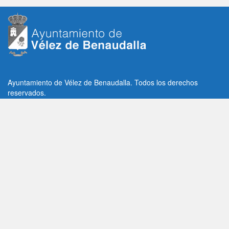
Ayuntamiento de Vélez de Benaudalla. Todos los derechos
reservados.
Plaza de la Constitución, 1, C.P: 18670
Vélez de Benaudalla, Granada (España)
Tlf: +34 958 65 80 11 / +34 958 65 82 36
Fax: +34 958 62 21 26
Email de contacto: contacto@velezdebenaudalla.es
Aviso legal
|
Política de Privacidad
|
Política de cookies
Utilizamos cookies de terceros, analíticas y funcionales.
Puedes aceptar todas las cookies pulsando el botón "Aceptar" o