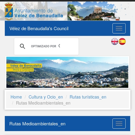
Vélez de Benaudalla's Council
Toggle
navigati
Home
Cultura y Ocio_en
Rutas turísticas_en
Rutas Medioambientales_en
Rutas Medioambientales_en
Rutas
Medioam