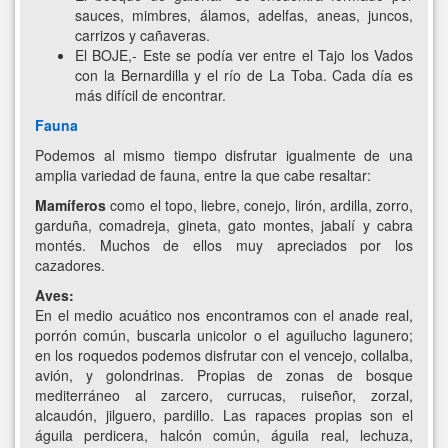
sauces, mimbres, álamos, adelfas, aneas, juncos,
carrizos y cañaveras.
El BOJE,- Este se podía ver entre el Tajo los Vados
con la Bernardilla y el río de La Toba. Cada día es
más difícil de encontrar.
Fauna
Podemos al mismo tiempo disfrutar igualmente de una
amplia variedad de fauna, entre la que cabe resaltar:
Mamíferos
como el topo, liebre, conejo, lirón, ardilla, zorro,
garduña, comadreja, gineta, gato montes, jabalí y cabra
montés. Muchos de ellos muy apreciados por los
cazadores.
Aves:
En el medio acuático nos encontramos con el anade real,
porrón común, buscarla unicolor o el aguilucho lagunero;
en los roquedos podemos disfrutar con el vencejo, collalba,
avión, y golondrinas. Propias de zonas de bosque
mediterráneo al zarcero, currucas, ruiseñor, zorzal,
alcaudón, jilguero, pardillo. Las rapaces propias son el
águila perdicera, halcón común, águila real, lechuza,