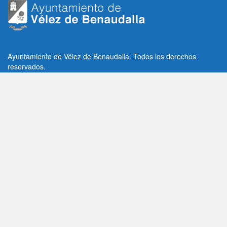
Ayuntamiento de Vélez de Benaudalla. Todos los derechos
reservados.
Plaza de la Constitución, 1, C.P: 18670
Vélez de Benaudalla, Granada (España)
Tlf: +34 958 65 80 11 / +34 958 65 82 36
Fax: +34 958 62 21 26
Email de contacto: contacto@velezdebenaudalla.es
Aviso legal
|
Política de Privacidad
|
Política de cookies
Utilizamos cookies de terceros, analíticas y funcionales.
Puedes aceptar todas las cookies pulsando el botón "Aceptar" o
saber más sobre ellas
AQUI
Aceptar