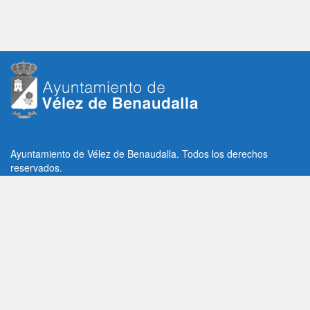
Ayuntamiento de Vélez de Benaudalla. Todos los derechos
reservados.
Plaza de la Constitución, 1, C.P: 18670
Vélez de Benaudalla, Granada (España)
Tlf: +34 958 65 80 11 / +34 958 65 82 36
Fax: +34 958 62 21 26
Email de contacto: contacto@velezdebenaudalla.es
Aviso legal
|
Política de Privacidad
|
Política de cookies