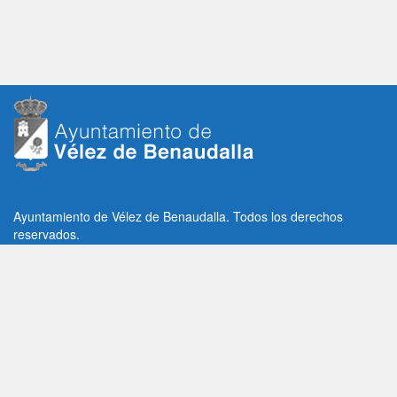
Ayuntamiento de Vélez de Benaudalla. Todos los derechos
reservados.
Plaza de la Constitución, 1, C.P: 18670
Vélez de Benaudalla, Granada (España)
Tlf: +34 958 65 80 11 / +34 958 65 82 36
Fax: +34 958 62 21 26
Email de contacto: contacto@velezdebenaudalla.es
Aviso legal
|
Política de Privacidad
|
Política de cookies