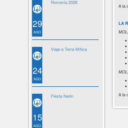
Romería 2026
A la 
29
LA R
MOL
AGO
Viaje a Terra Mítica
24
MOLI
AGO
A la 
Fiesta Neón
15
AGO