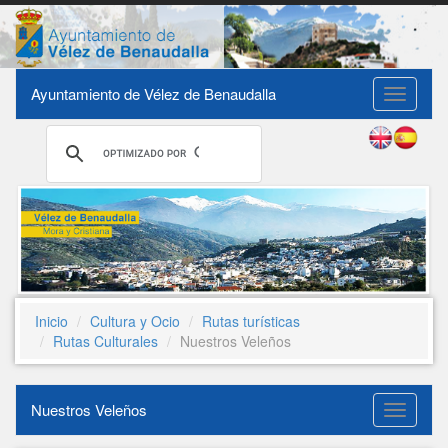
Ayuntamiento de Vélez de Benaudalla
Toggle
navigati
Inicio
Cultura y Ocio
Rutas turísticas
Rutas Culturales
Nuestros Veleños
Nuestros Veleños
Nuestro
Veleños